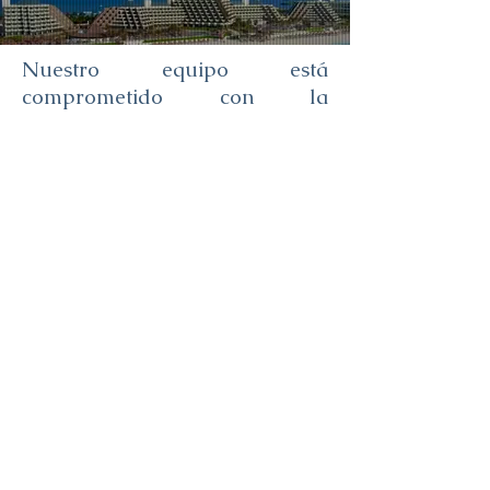
Nuestro equipo está
comprometido con la
satisfacción de nuestros
clientes, buscando orientarlos
en la elección de los mejores
productos y opciones,
brindándoles el mejor costo /
beneficio, tanto en reservas
para pasajeros individuales
como para grupos.
Nos especializamos en Grupos
de Ocio, Grupos de Incentivos,
Grupos Corporativos, Grupos
Disney y Pasajeros VIP.
Siempre estamos listos para